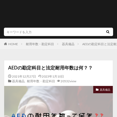
耐用年数・勘定科目
器具備品
AEDの勘定科目と法定
HOME
AEDの勘定科目と法定耐用年数は何？？
2021年12月27日
2023年1月10日
器具備品
,
耐用年数・勘定科目
20532view
器具備品