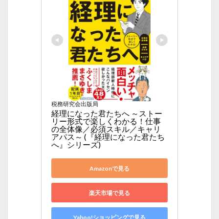
税務研究会出版局
経理になった君たちへ ～ストー
リー形式で楽しくわかる！仕事
の全体像／必須スキル／キャリ
アパス～ (『経理になった君たち
へ』シリーズ)
Amazonで見る
楽天市場で見る
Yahoo!ショッピングで見る