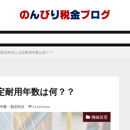
の勘定科目と法定耐用年数は何？？
定耐用年数は何？？
年数・勘定科目
21169view
機械装置