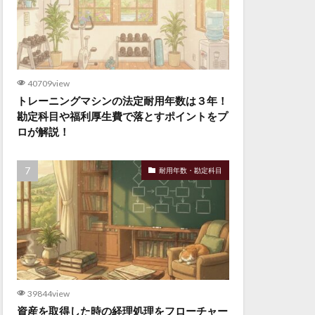
40709view
トレーニングマシンの法定耐用年数は３年！
勘定科目や福利厚生費で落とすポイントをプ
ロが解説！
耐用年数・勘定科目
39844view
資産を取得した時の経理処理をフローチャー