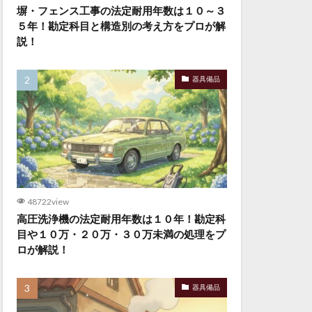
塀・フェンス工事の法定耐用年数は１０～３
５年！勘定科目と構造別の考え方をプロが解
説！
器具備品
48722view
高圧洗浄機の法定耐用年数は１０年！勘定科
目や１０万・２０万・３０万未満の処理をプ
ロが解説！
器具備品