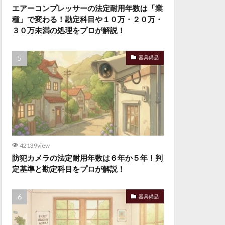
エアーコンプレッサーの法定耐用年数は「業
種」で変わる！勘定科目や１０万・２０万・
３０万未満の処理をプロが解説！
器具備品
42139view
防犯カメラの法定耐用年数は６年か５年！判
定基準と勘定科目をプロが解説！
器具備品