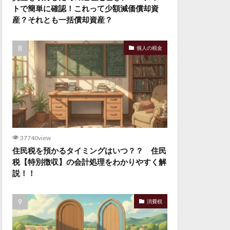
トで簡単に確認！これって少額減価償却資
産？それとも一括償却資産？
個人の税金
37740view
住民税を預かるタイミングはいつ？？ 住民
税【特別徴収】の会計処理をわかりやすく解
説！！
消費税