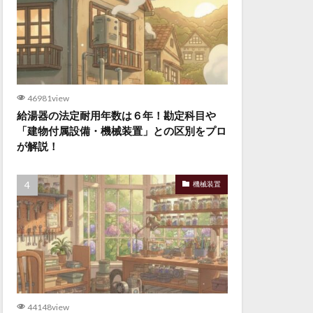
46981view
給湯器の法定耐用年数は６年！勘定科目や
「建物付属設備・機械装置」との区別をプロ
が解説！
機械装置
44148view