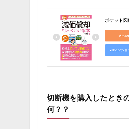
ポケット図
Ama
Yahoo!
切断機を購入したとき
何？？