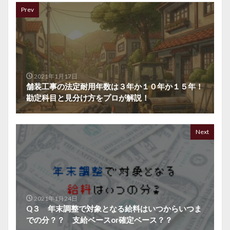
Prev
2021年1月17日
舗装工事の法定耐用年数は３年か１０年か１５年！
勘定科目と見分け方をプロが解説！
Next
2021年1月24日
Q３ 年末調整で対象となる給料はいつからいつま
での分？？ 支給ベースor確定ベース？？