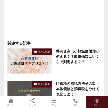
関連する記事
共有資産は少額減価償却が
法人の税金
使える？？取得価額はいく
らで判定する？？
印紙税の節税方法その➀！
個人の税金
本体価格と消費税を分けて
表記しよう！
ホーム
シェア
メニュー
電話
TOPへ