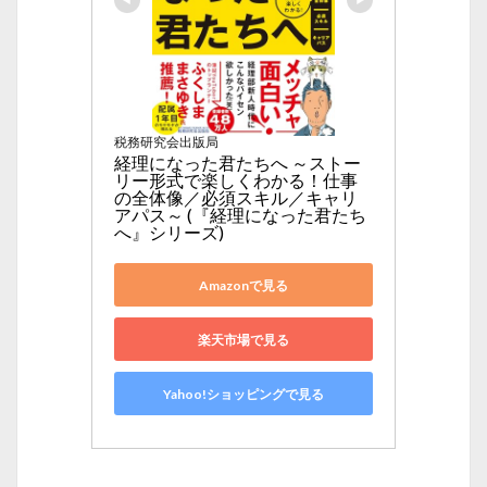
税務研究会出版局
経理になった君たちへ ～ストー
リー形式で楽しくわかる！仕事
の全体像／必須スキル／キャリ
アパス～ (『経理になった君たち
へ』シリーズ)
Amazonで見る
楽天市場で見る
Yahoo!ショッピングで見る