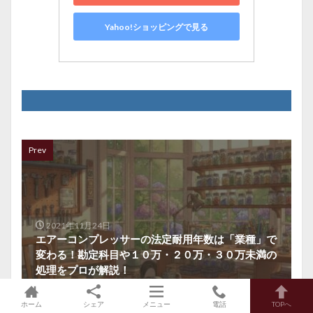
Yahoo!ショッピングで見る
Prev
2021年11月24日
エアーコンプレッサーの法定耐用年数は「業種」で
変わる！勘定科目や１０万・２０万・３０万未満の
処理をプロが解説！
ホーム
シェア
メニュー
電話
TOPへ