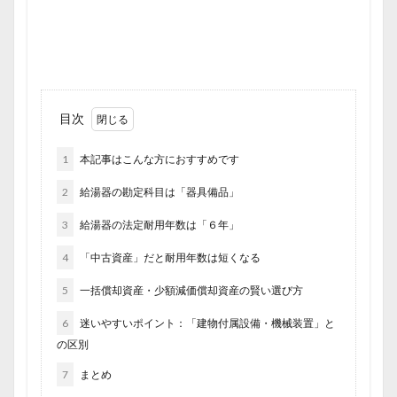
目次
1
本記事はこんな方におすすめです
2
給湯器の勘定科目は「器具備品」
3
給湯器の法定耐用年数は「６年」
4
「中古資産」だと耐用年数は短くなる
5
一括償却資産・少額減価償却資産の賢い選び方
6
迷いやすいポイント：「建物付属設備・機械装置」と
の区別
7
まとめ