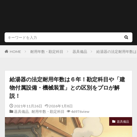
耐用年数・勘定科目
器具備品
給湯器の法定耐用年数は
HOME
給湯器の法定耐用年数は６年！勘定科目や「建
物付属設備・機械装置」との区別をプロが解
説！
2021年11月26日
2026年1月8日
器具備品
,
耐用年数・勘定科目
46976view
器具備品