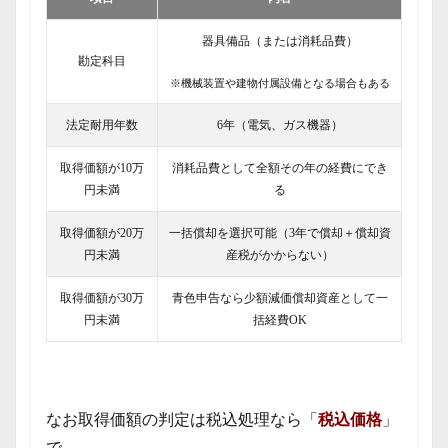
器具備品（または消耗品費）
勘定科目
※機械装置や建物付属設備となる場合もある
法定耐用年数
6年（電気、ガス機器）
取得価額が10万
消耗品費として全額その年の経費にでき
円未満
る
取得価額が20万
一括償却を選択可能（3年で償却＋償却資
円未満
産税がかからない）
取得価額が30万
青色申告なら少額減価償却資産として一
円未満
括経費OK
なお取得価額の判定は税込処理なら「
税込価格
」
で、