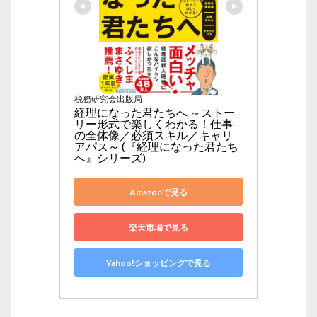
税務研究会出版局
経理になった君たちへ ～ストー
リー形式で楽しくわかる！仕事
の全体像／必須スキル／キャリ
アパス～ (『経理になった君たち
へ』シリーズ)
Amazonで見る
楽天市場で見る
Yahoo!ショッピングで見る