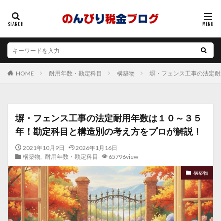
耐用年数・勘定科目
構築物
塀・フェンス工事の法定耐
HOME
塀・フェンス工事の法定耐用年数は１０～３５
年！勘定科目と構造別の考え方をプロが解説！
2021年10月9日
2026年1月16日
構築物
,
耐用年数・勘定科目
65796view
構築物