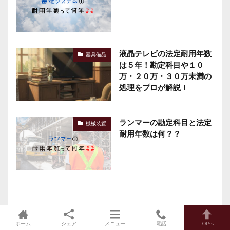
液晶テレビの法定耐用年数
器具備品
は５年！勘定科目や１０
万・２０万・３０万未満の
処理をプロが解説！
ランマーの勘定科目と法定
機械装置
耐用年数は何？？
コメントを書く
ホーム
シェア
メニュー
電話
TOPへ
メールアドレスが公開されることはありません。
※
が付いている欄は