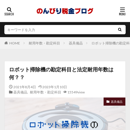
耐用年数・勘定科目
器具備品
ロボット掃除機の勘定科
HOME
ロボット掃除機の勘定科目と法定耐用年数は
何？？
2021年8月4日
2023年1月10日
器具備品
,
耐用年数・勘定科目
15549view
器具備品