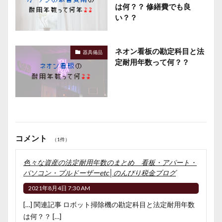
は何？？ 修繕費でも良
い？？
ネオン看板の勘定科目と法
器具備品
定耐用年数って何？？
コメント
（1件）
色々な資産の法定耐用年数のまとめ 看板・アパート・
パソコン・ブルドーザーetc│のんびり税金ブログ
2021年8月4日 7:30 AM
[…] 関連記事 ロボット掃除機の勘定科目と法定耐用年数
は何？？ […]