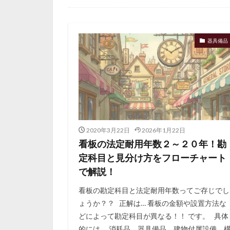
日常
器具備品
2020年3月22日
2026年1月22日
看板の法定耐用年数２～２０年！勘
定科目と見分け方をフローチャート
で解説！
看板の勘定科目と法定耐用年数ってご存じでし
ょうか？？ 正解は… 看板の金額や設置方法な
どによって勘定科目が異なる！！ です。 具体
的には、 消耗品、器具備品、建物付属設備、