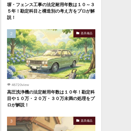
塀・フェンス工事の法定耐用年数は１０～３
５年！勘定科目と構造別の考え方をプロが解
説！
器具備品
48720view
高圧洗浄機の法定耐用年数は１０年！勘定科
目や１０万・２０万・３０万未満の処理をプ
ロが解説！
器具備品