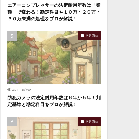
エアーコンプレッサーの法定耐用年数は「業
種」で変わる！勘定科目や１０万・２０万・
３０万未満の処理をプロが解説！
器具備品
42133view
防犯カメラの法定耐用年数は６年か５年！判
定基準と勘定科目をプロが解説！
器具備品