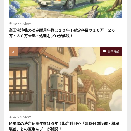
48722view
高圧洗浄機の法定耐用年数は１０年！勘定科目や１０万・２０
万・３０万未満の処理をプロが解説！
器具備品
46978view
給湯器の法定耐用年数は６年！勘定科目や「建物付属設備・機械
装置」との区別をプロが解説！