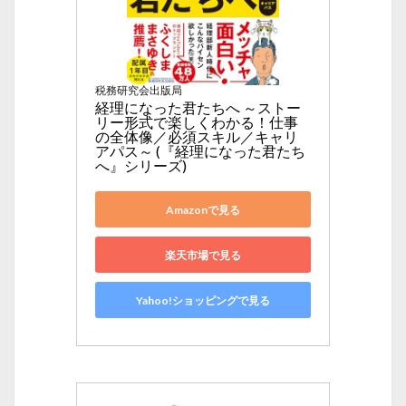
税務研究会出版局
経理になった君たちへ ～ストー
リー形式で楽しくわかる！仕事
の全体像／必須スキル／キャリ
アパス～ (『経理になった君たち
へ』シリーズ)
Amazonで見る
楽天市場で見る
Yahoo!ショッピングで見る