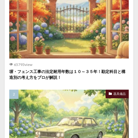
65793view
塀・フェンス工事の法定耐用年数は１０～３５年！勘定科目と構
造別の考え方をプロが解説！
器具備品