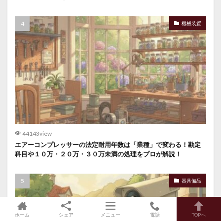
機械装置
44143view
エアーコンプレッサーの法定耐用年数は「業種」で変わる！勘定
科目や１０万・２０万・３０万未満の処理をプロが解説！
器具備品
ホーム
シェア
メニュー
電話
TOPへ