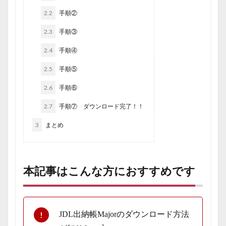
2.2
手順②
2.3
手順③
2.4
手順④
2.5
手順⑤
2.6
手順⑥
2.7
手順⑦ ダウンロード完了！！
3
まとめ
本記事はこんな方におすすめです
JDL出納帳Majorのダウンロード方法