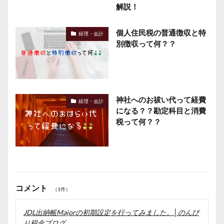
解説！
個人住民税の普通徴収と特
経理・会計
別徴収って何？？
神社へのお祓い代って経費
経理・会計
になる？？勘定科目と消費
税って何？？
コメント
（1件）
JDL出納帳Majorの初期設定を行ってみました。│のんび
り税金ブログ