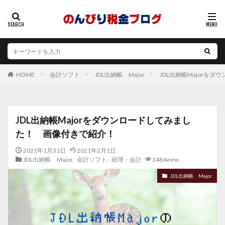
会計ソフト
JDL出納帳 Major
JDL出納帳Majorを
HOME
JDL出納帳Majorをダウンロードしてみまし
た！ 画像付きで紹介！
2021年1月31日
2021年2月1日
JDL出納帳 Major
,
会計ソフト
,
経理・会計
3484view
JDL出納帳 Major